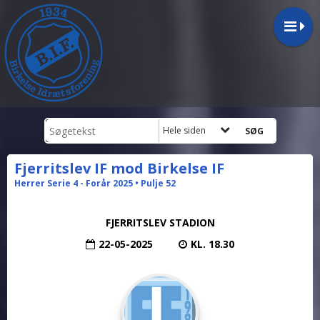
Hele siden
Fjerritslev IF mod Birkelse IF
Herrer Serie 4 - Forår 2025 • Pulje 52
FJERRITSLEV STADION
22-05-2025
KL. 18.30