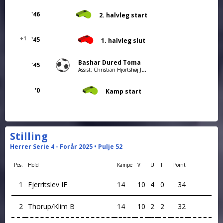
'46
2. halvleg start
+1
'45
1. halvleg slut
Bashar Dured Toma
'45
Assist: Christian Hjortshøj Jensen
'0
Kamp start
Stilling
Herrer Serie 4 - Forår 2025 • Pulje 52
Pos.
Hold
Kampe
V
U
T
Point
1
Fjerritslev IF
14
10
4
0
34
2
Thorup/Klim B
14
10
2
2
32