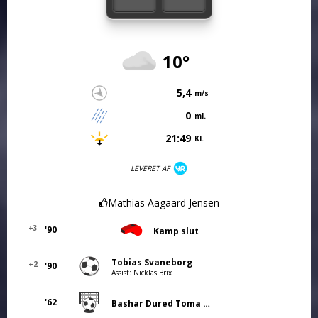
10°
5,4
m/s
0
ml.
21:49
Kl.
LEVERET AF
Mathias Aagaard Jensen
+3
'90
Kamp slut
Tobias Svaneborg
+2
'90
Assist: Nicklas Brix
'62
Bashar Dured Toma (Straffe)