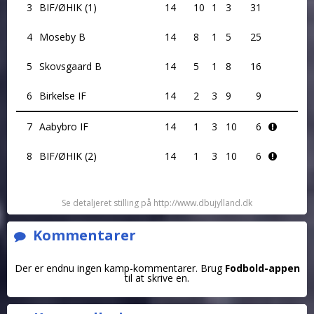
3
BIF/ØHIK (1)
14
10
1
3
31
4
Moseby B
14
8
1
5
25
5
Skovsgaard B
14
5
1
8
16
6
Birkelse IF
14
2
3
9
9
7
Aabybro IF
14
1
3
10
6
8
BIF/ØHIK (2)
14
1
3
10
6
Se detaljeret stilling på http://www.dbujylland.dk
Kommentarer
Der er endnu ingen kamp-kommentarer. Brug
Fodbold-appen
til at skrive en.