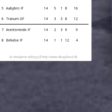
5
Aabybro IF
14
5
1
8
16
6
Tranum GF
14
3
3
8
12
7
Arentsminde IF
14
2
3
9
9
8
Birkelse IF
14
1
1
12
4
Se detaljeret stilling på http://www.dbujylland.dk