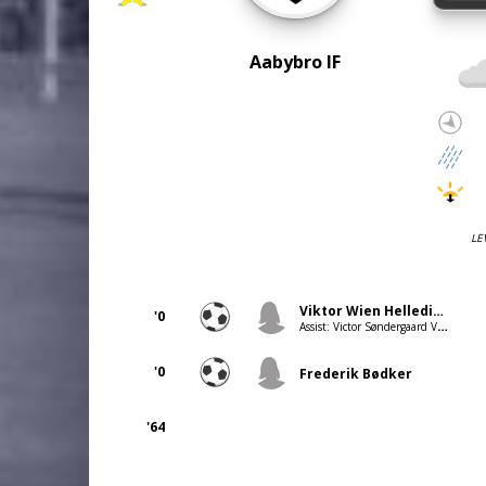
Aabybro IF
LE
Viktor Wien Helledie Quistgaard
'0
Assist: Victor Søndergaard Vandkrog
'0
Frederik Bødker
'64