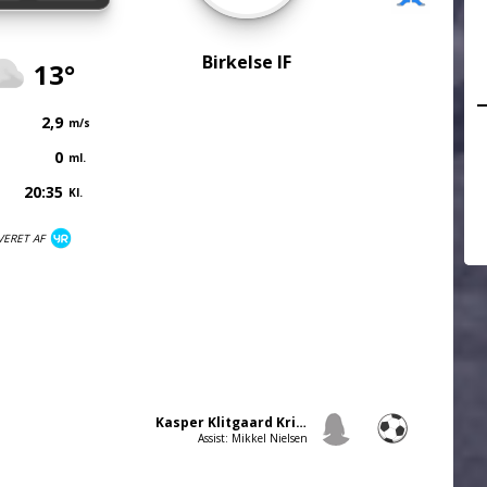
Birkelse IF
13°
2,9
m/s
0
ml.
20:35
Kl.
VERET AF
Kasper Klitgaard Kristensen
Assist: Mikkel Nielsen