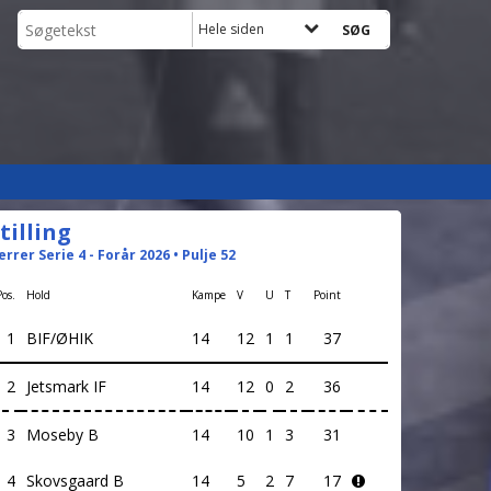
Hele siden
tilling
errer Serie 4 - Forår 2026 • Pulje 52
Pos.
Hold
Kampe
V
U
T
Point
1
BIF/ØHIK
14
12
1
1
37
2
Jetsmark IF
14
12
0
2
36
3
Moseby B
14
10
1
3
31
4
Skovsgaard B
14
5
2
7
17