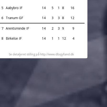
5
Aabybro IF
14
5
1
8
16
6
Tranum GF
14
3
3
8
12
7
Arentsminde IF
14
2
3
9
9
8
Birkelse IF
14
1
1
12
4
Se detaljeret stilling på http://www.dbujylland.dk