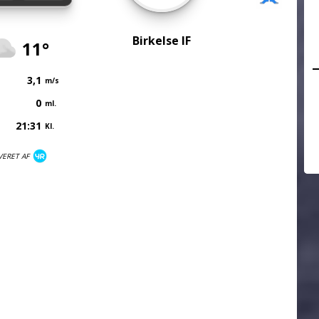
Birkelse IF
11°
3,1
m/s
0
ml.
21:31
Kl.
VERET AF