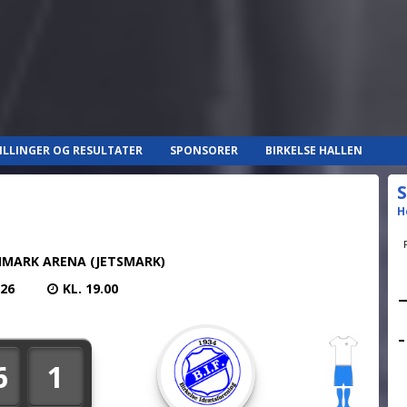
ILLINGER OG RESULTATER
SPONSORER
BIRKELSE HALLEN
S
H
MARK ARENA (JETSMARK)
026
KL. 19.00
6
1