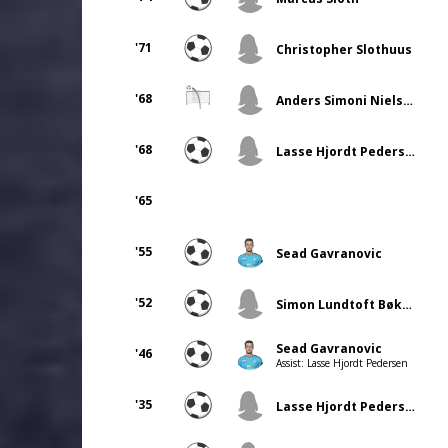
'71
Christopher Slothuus
'68
Anders Simoni Nielsen
'68
Lasse Hjordt Pedersen
'65
'55
Sead Gavranovic
'52
Simon Lundtoft Bøknæs
Sead Gavranovic
'46
Assist: Lasse Hjordt Pedersen
'35
Lasse Hjordt Pedersen