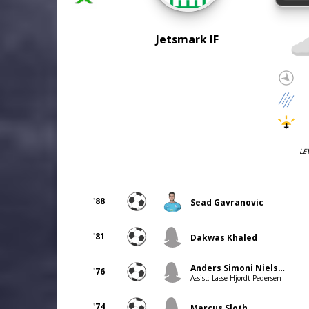
Jetsmark IF
LE
'88
Sead Gavranovic
'81
Dakwas Khaled
Anders Simoni Nielsen
'76
Assist: Lasse Hjordt Pedersen
'74
Marcus Sloth