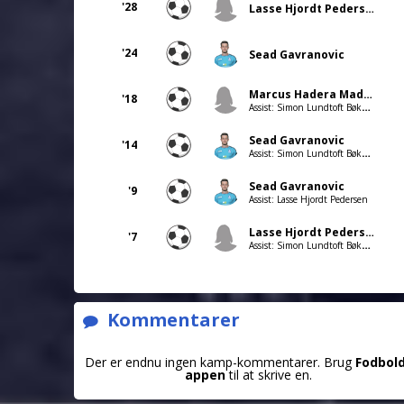
'28
Lasse Hjordt Pedersen
'24
Sead Gavranovic
Marcus Hadera Madsen
'18
Assist: Simon Lundtoft Bøknæs
Sead Gavranovic
'14
Assist: Simon Lundtoft Bøknæs
Sead Gavranovic
'9
Assist: Lasse Hjordt Pedersen
Lasse Hjordt Pedersen
'7
Assist: Simon Lundtoft Bøknæs
Kommentarer
Der er endnu ingen kamp-kommentarer. Brug
Fodbol
appen
til at skrive en.