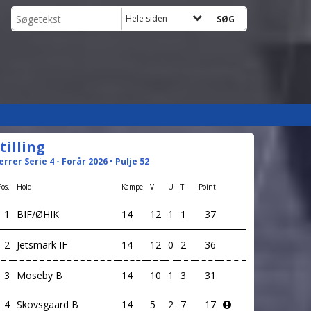
Hele siden
tilling
errer Serie 4 - Forår 2026 • Pulje 52
Pos.
Hold
Kampe
V
U
T
Point
1
BIF/ØHIK
14
12
1
1
37
2
Jetsmark IF
14
12
0
2
36
3
Moseby B
14
10
1
3
31
4
Skovsgaard B
14
5
2
7
17