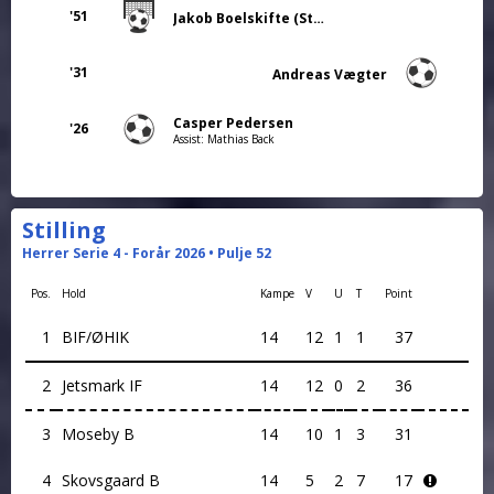
'51
Jakob Boelskifte (Straffe)
'31
Andreas Vægter
Casper Pedersen
'26
Assist: Mathias Back
Stilling
Herrer Serie 4 - Forår 2026 • Pulje 52
Pos.
Hold
Kampe
V
U
T
Point
1
BIF/ØHIK
14
12
1
1
37
2
Jetsmark IF
14
12
0
2
36
3
Moseby B
14
10
1
3
31
4
Skovsgaard B
14
5
2
7
17