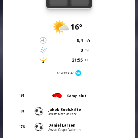
16°
9,4
m/s
0
ml.
21:55
Kl.
LEVERET AF
'91
Kamp slut
Jakob Boelskifte
'81
Assist: Mathias Back
Daniel Larsen
'76
Assist: Casper Valentin