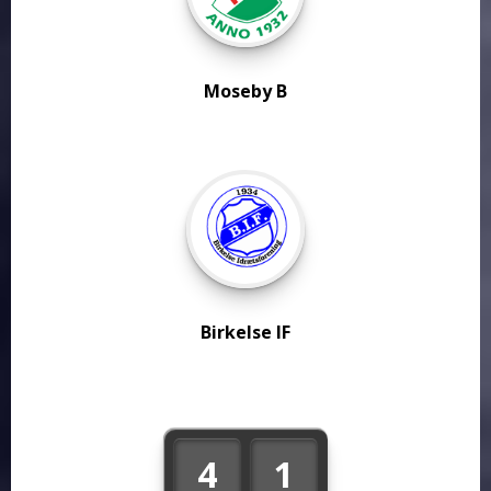
Moseby B
Birkelse IF
4
1