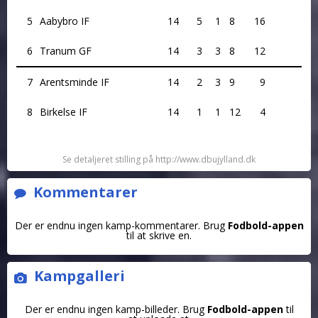
5
Aabybro IF
14
5
1
8
16
6
Tranum GF
14
3
3
8
12
7
Arentsminde IF
14
2
3
9
9
8
Birkelse IF
14
1
1
12
4
Se detaljeret stilling på http://www.dbujylland.dk
Kommentarer
Der er endnu ingen kamp-kommentarer. Brug
Fodbold-appen
til at skrive en.
Kampgalleri
Der er endnu ingen kamp-billeder. Brug
Fodbold-appen
til