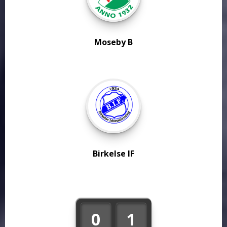
Moseby B
Birkelse IF
0
1