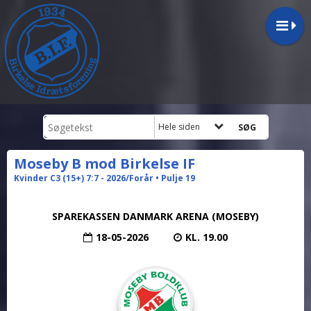
Hele siden
Moseby B mod Birkelse IF
Kvinder C3 (15+) 7:7 - 2026/Forår • Pulje 19
SPAREKASSEN DANMARK ARENA (MOSEBY)
18-05-2026
KL. 19.00