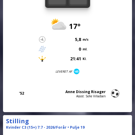
17°
5,8
m/s
0
ml.
21:41
Kl.
LEVERET AF
Anne Dissing Risager
'52
Assist: Sofie Villadsen
Stilling
Kvinder C3 (15+) 7:7 - 2026/Forår • Pulje 19