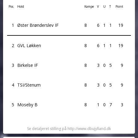
Pos.
Hold
Kampe
V
U
T
Point
1
Øster Brønderslev IF
8
6
1
1
19
2
GVL Løkken
8
6
1
1
19
3
Birkelse IF
8
3
0
5
9
4
TSI/Stenum
8
3
0
5
9
5
Moseby B
8
1
0
7
3
Se detaljeret stilling på http://www.dbujylland.dk