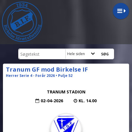
Hele siden
Tranum GF mod Birkelse IF
Herrer Serie 4 - Forår 2026 • Pulje 52
TRANUM STADION
02-04-2026
KL. 14.00