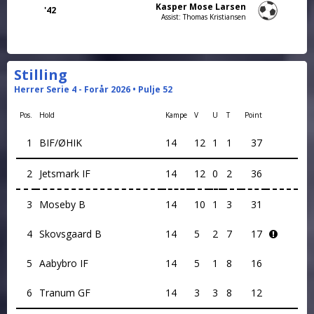
Kasper Mose Larsen
'42
Assist: Thomas Kristiansen
Stilling
Herrer Serie 4 - Forår 2026 • Pulje 52
Pos.
Hold
Kampe
V
U
T
Point
1
BIF/ØHIK
14
12
1
1
37
2
Jetsmark IF
14
12
0
2
36
3
Moseby B
14
10
1
3
31
4
Skovsgaard B
14
5
2
7
17
5
Aabybro IF
14
5
1
8
16
6
Tranum GF
14
3
3
8
12