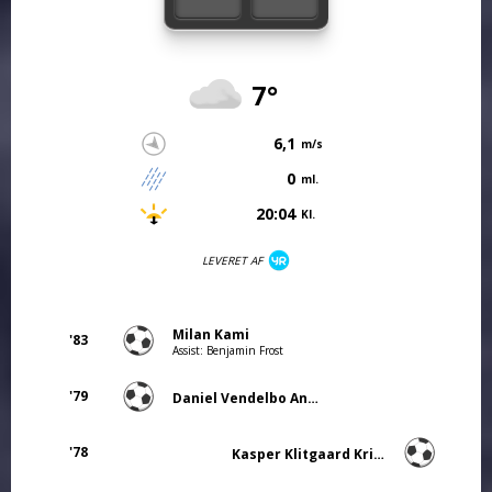
7°
6,1
m/s
0
ml.
20:04
Kl.
LEVERET AF
Milan Kami
'83
Assist: Benjamin Frost
'79
Daniel Vendelbo Andersen
'78
Kasper Klitgaard Kristensen