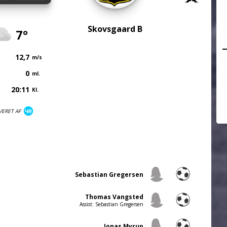
Skovsgaard B
7°
12,7
m/s
0
ml.
20:11
Kl.
VERET AF
Sebastian Gregersen
Thomas Vangsted
Assist: Sebastian Gregersen
Jonas Myrup