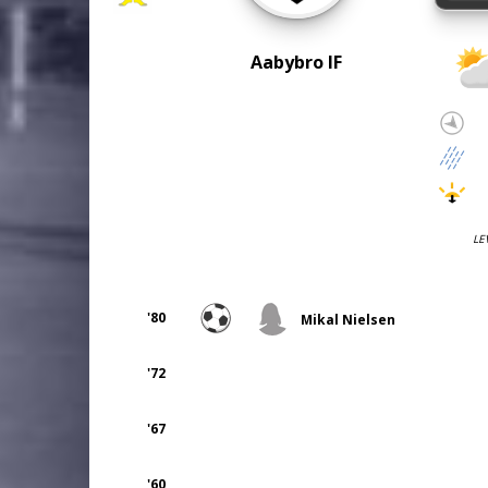
Aabybro IF
LE
'80
Mikal Nielsen
'72
'67
'60