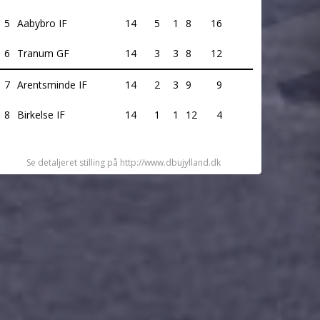
5
Aabybro IF
14
5
1
8
16
6
Tranum GF
14
3
3
8
12
7
Arentsminde IF
14
2
3
9
9
8
Birkelse IF
14
1
1
12
4
Se detaljeret stilling på http://www.dbujylland.dk