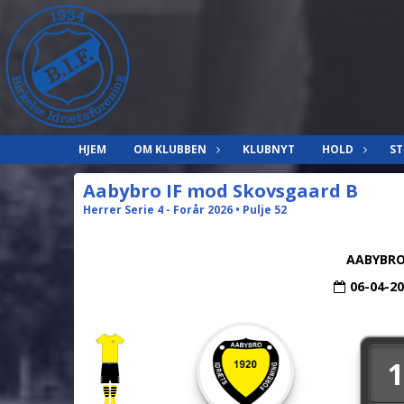
HJEM
OM KLUBBEN
KLUBNYT
HOLD
ST
Aabybro IF mod Skovsgaard B
Herrer Serie 4 - Forår 2026 • Pulje 52
AABYBRO
06-04-2
1