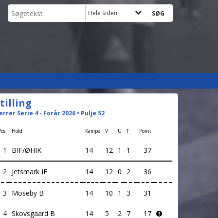
Hele siden
tilling
errer Serie 4 - Forår 2026 • Pulje 52
Pos.
Hold
Kampe
V
U
T
Point
1
BIF/ØHIK
14
12
1
1
37
2
Jetsmark IF
14
12
0
2
36
3
Moseby B
14
10
1
3
31
4
Skovsgaard B
14
5
2
7
17