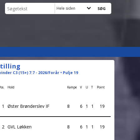
Hele siden
tilling
vinder C3 (15+) 7:7 - 2026/Forår • Pulje 19
Pos.
Hold
Kampe
V
U
T
Point
1
Øster Brønderslev IF
8
6
1
1
19
2
GVL Løkken
8
6
1
1
19