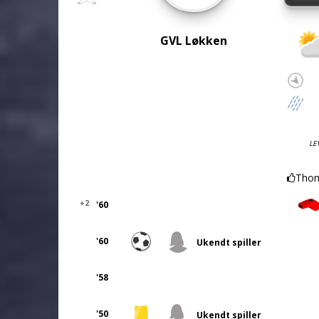
GVL Løkken
LE
Thom
+2
'60
'60
Ukendt spiller
'58
'50
Ukendt spiller