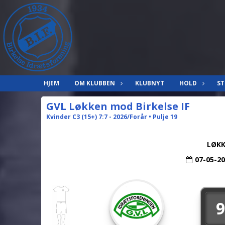
HJEM
OM KLUBBEN
KLUBNYT
HOLD
ST
GVL Løkken mod Birkelse IF
Kvinder C3 (15+) 7:7 - 2026/Forår • Pulje 19
LØKK
07-05-2
9