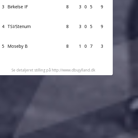
3
Birkelse IF
8
3
0
5
9
4
TSI/Stenum
8
3
0
5
9
5
Moseby B
8
1
0
7
3
Se detaljeret stilling på http://www.dbujylland.dk