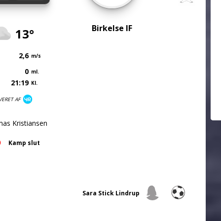
Birkelse IF
13°
2,6
m/s
0
ml.
21:19
Kl.
VERET AF
as Kristiansen
Kamp slut
Sara Stick Lindrup