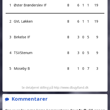
1
Øster Brønderslev IF
8
6
1
1
19
2
GVL Løkken
8
6
1
1
19
3
Birkelse IF
8
3
0
5
9
4
TSI/Stenum
8
3
0
5
9
5
Moseby B
8
1
0
7
3
Se detaljeret stilling på http://www.dbujylland.dk
Kommentarer