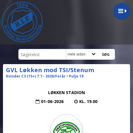
Hele siden
GVL Løkken mod TSI/Stenum
Kvinder C3 (15+) 7:7 - 2026/Forår • Pulje 19
LØKKEN STADION
01-06-2026
KL. 19.00