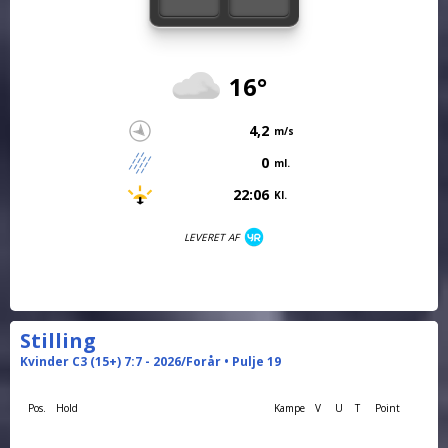
16°
4,2
m/s
0
ml.
22:06
Kl.
LEVERET AF
Stilling
Kvinder C3 (15+) 7:7 - 2026/Forår • Pulje 19
Pos.
Hold
Kampe
V
U
T
Point