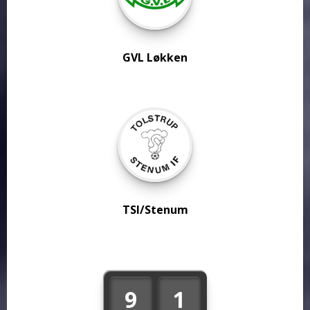
GVL Løkken
TSI/Stenum
9
1