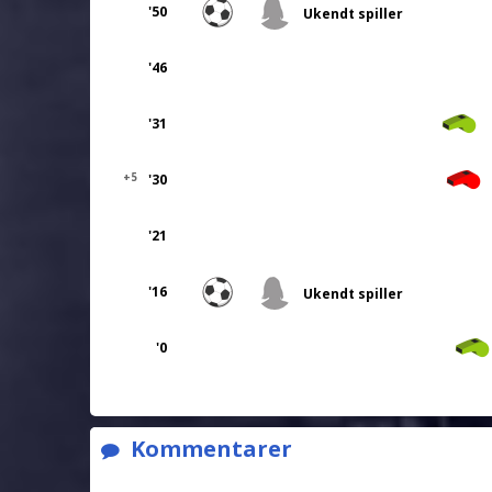
'50
Ukendt spiller
'46
'31
+5
'30
'21
'16
Ukendt spiller
'0
Kommentarer