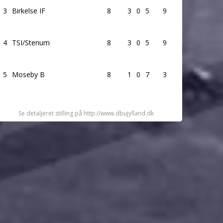
3
Birkelse IF
8
3
0
5
9
4
TSI/Stenum
8
3
0
5
9
5
Moseby B
8
1
0
7
3
Se detaljeret stilling på http://www.dbujylland.dk