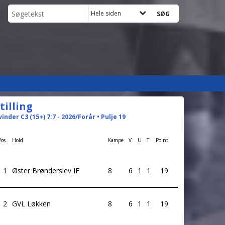
Hele siden
tilling
vinder C3 (15+) 7:7 - 2026/Forår • Pulje 19
Pos.
Hold
Kampe
V
U
T
Point
1
Øster Brønderslev IF
8
6
1
1
19
2
GVL Løkken
8
6
1
1
19