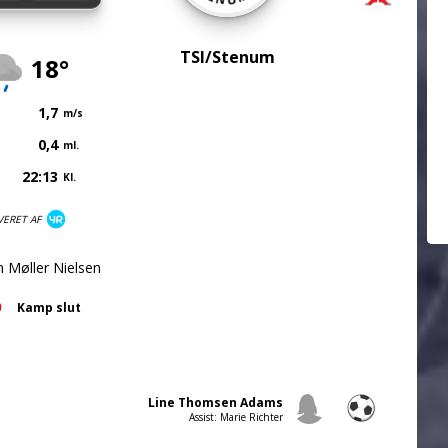
TSI/Stenum
18°
1,7
m/s
0,4
ml.
22:13
Kl.
VERET AF
n Møller Nielsen
Kamp slut
Line Thomsen Adams
Assist: Marie Richter