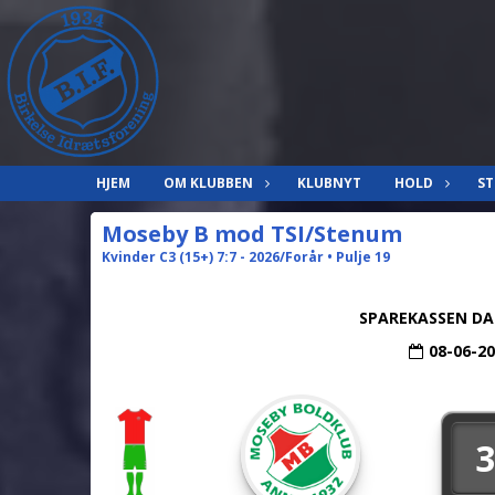
HJEM
OM KLUBBEN
KLUBNYT
HOLD
ST
Moseby B mod TSI/Stenum
Kvinder C3 (15+) 7:7 - 2026/Forår • Pulje 19
SPAREKASSEN DA
08-06-2
3