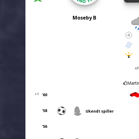
Moseby B
LE
Marti
+1
'60
'58
Ukendt spiller
'56