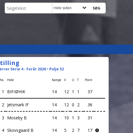
Hele siden
tilling
errer Serie 4 - Forår 2026 • Pulje 52
Pos.
Hold
Kampe
V
U
T
Point
1
BIF/ØHIK
14
12
1
1
37
2
Jetsmark IF
14
12
0
2
36
3
Moseby B
14
10
1
3
31
4
Skovsgaard B
14
5
2
7
17