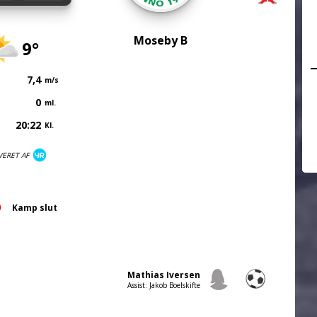
Moseby B
9°
7,4
m/s
0
ml.
20:22
Kl.
VERET AF
Kamp slut
Mathias Iversen
Assist: Jakob Boelskifte