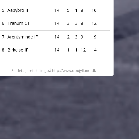
5
Aabybro IF
14
5
1
8
16
6
Tranum GF
14
3
3
8
12
7
Arentsminde IF
14
2
3
9
9
8
Birkelse IF
14
1
1
12
4
Se detaljeret stilling på http://www.dbujylland.dk