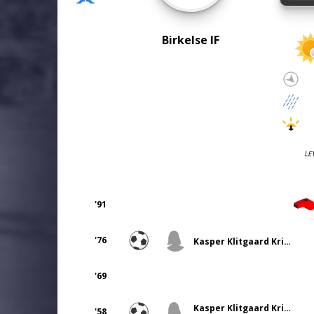
Birkelse IF
LE
'91
'76
Kasper Klitgaard Kristensen
'69
Kasper Klitgaard Kristensen
'58