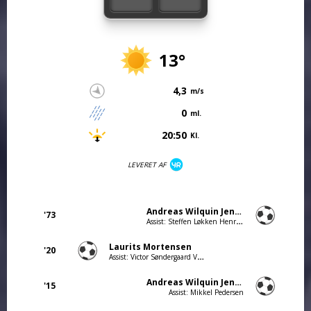
13°
4,3
m/s
0
ml.
20:50
Kl.
LEVERET AF
Andreas Wilquin Jensen
'73
Assist: Steffen Løkken Henriksen
Laurits Mortensen
'20
Assist: Victor Søndergaard Vandkrog
Andreas Wilquin Jensen
'15
Assist: Mikkel Pedersen