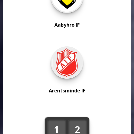
Aabybro IF
Arentsminde IF
1
2