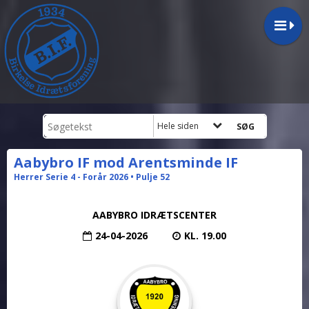
Hele siden
Aabybro IF mod Arentsminde IF
Herrer Serie 4 - Forår 2026 • Pulje 52
AABYBRO IDRÆTSCENTER
24-04-2026
KL. 19.00