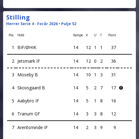
Stilling
Herrer Serie 4 - Forår 2026 • Pulje 52
Pos.
Hold
Kampe
V
U
T
Point
1
BIF/ØHIK
14
12
1
1
37
2
Jetsmark IF
14
12
0
2
36
3
Moseby B
14
10
1
3
31
4
Skovsgaard B
14
5
2
7
17
5
Aabybro IF
14
5
1
8
16
6
Tranum GF
14
3
3
8
12
7
Arentsminde IF
14
2
3
9
9