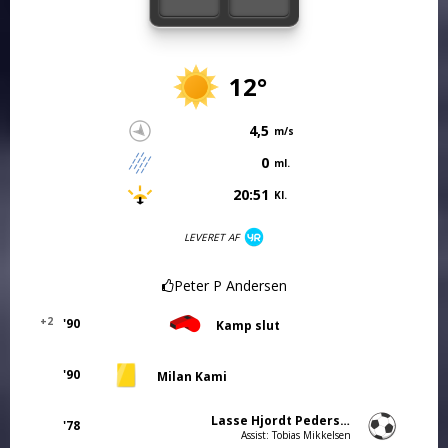
12°
4,5
m/s
0
ml.
20:51
Kl.
LEVERET AF
Peter P Andersen
+2
'90
Kamp slut
'90
Milan Kami
Lasse Hjordt Pedersen
'78
Assist: Tobias Mikkelsen