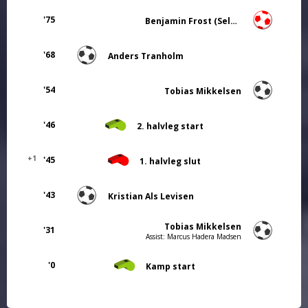
'75
Benjamin Frost (Selvmål)
'68
Anders Tranholm
'54
Tobias Mikkelsen
'46
2. halvleg start
+1
'45
1. halvleg slut
'43
Kristian Als Levisen
Tobias Mikkelsen
'31
Assist: Marcus Hadera Madsen
'0
Kamp start