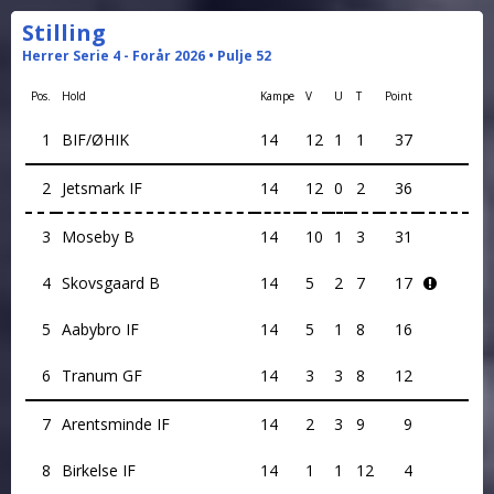
Stilling
Herrer Serie 4 - Forår 2026 • Pulje 52
Pos.
Hold
Kampe
V
U
T
Point
1
BIF/ØHIK
14
12
1
1
37
2
Jetsmark IF
14
12
0
2
36
3
Moseby B
14
10
1
3
31
4
Skovsgaard B
14
5
2
7
17
5
Aabybro IF
14
5
1
8
16
6
Tranum GF
14
3
3
8
12
7
Arentsminde IF
14
2
3
9
9
8
Birkelse IF
14
1
1
12
4