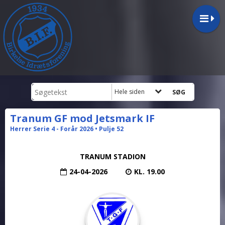
Hele siden
Tranum GF mod Jetsmark IF
Herrer Serie 4 - Forår 2026 • Pulje 52
TRANUM STADION
24-04-2026
KL. 19.00