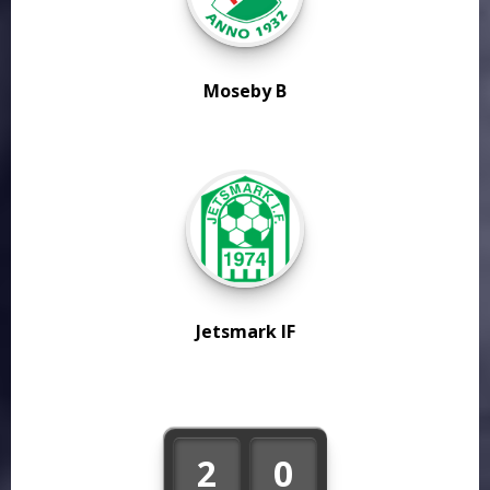
Moseby B
Jetsmark IF
2
0