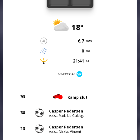
18°
6,7
m/s
0
ml.
21:41
Kl.
LEVERET AF
'93
Kamp slut
Casper Pedersen
'38
Assist: Mads Lie Guldager
Casper Pedersen
'13
Assist: Nicklas Vincent