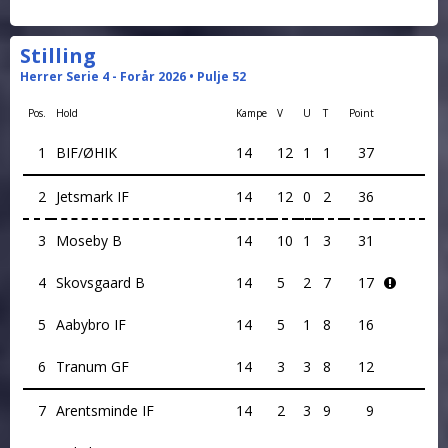
Stilling
Herrer Serie 4 - Forår 2026 • Pulje 52
Pos.
Hold
Kampe
V
U
T
Point
1
BIF/ØHIK
14
12
1
1
37
2
Jetsmark IF
14
12
0
2
36
3
Moseby B
14
10
1
3
31
4
Skovsgaard B
14
5
2
7
17
5
Aabybro IF
14
5
1
8
16
6
Tranum GF
14
3
3
8
12
7
Arentsminde IF
14
2
3
9
9