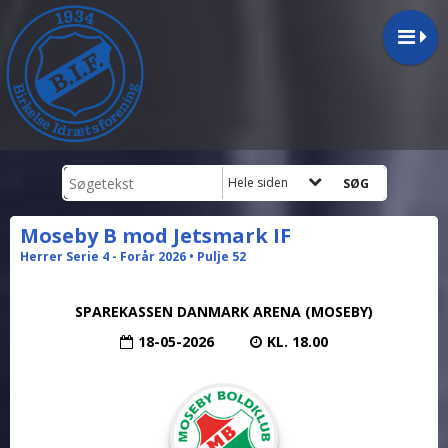
Hele siden
Moseby B mod Jetsmark IF
Herrer Serie 4 - Forår 2026 • Pulje 52
SPAREKASSEN DANMARK ARENA (MOSEBY)
18-05-2026
KL. 18.00