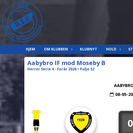
HJEM
OM KLUBBEN
KLUBNYT
HOLD
ST
Aabybro IF mod Moseby B
Herrer Serie 4 - Forår 2026 • Pulje 52
AABYBRO
08-05-2
0