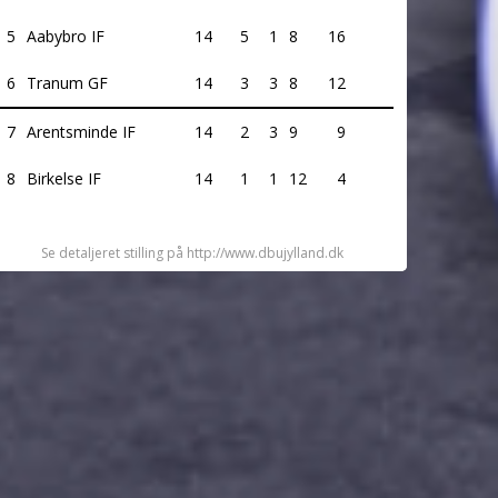
5
Aabybro IF
14
5
1
8
16
6
Tranum GF
14
3
3
8
12
7
Arentsminde IF
14
2
3
9
9
8
Birkelse IF
14
1
1
12
4
Se detaljeret stilling på http://www.dbujylland.dk