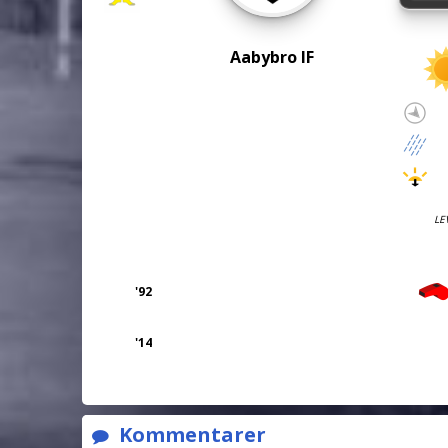
Aabybro IF
LE
'92
'14
Kommentarer