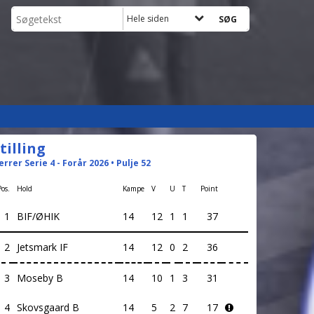
Hele siden
tilling
errer Serie 4 - Forår 2026 • Pulje 52
Pos.
Hold
Kampe
V
U
T
Point
1
BIF/ØHIK
14
12
1
1
37
2
Jetsmark IF
14
12
0
2
36
3
Moseby B
14
10
1
3
31
4
Skovsgaard B
14
5
2
7
17