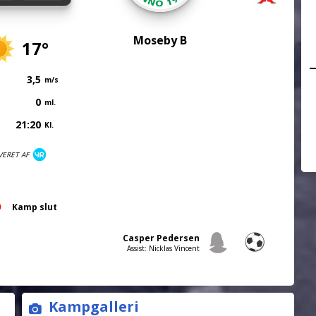
Moseby B
17°
3,5
m/s
0
ml.
21:20
Kl.
VERET AF
Kamp slut
Casper Pedersen
Assist: Nicklas Vincent
Kampgalleri