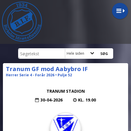
Hele siden
Tranum GF mod Aabybro IF
Herrer Serie 4 - Forår 2026 • Pulje 52
TRANUM STADION
30-04-2026
KL. 19.00