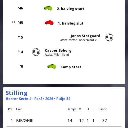
'46
2. halvleg start
+1
'45
1. halvleg slut
Jonas Storgaard
'15
Assist: Victor Søndergaard Vandkrog
Casper Søborg
'14
Assist: Milan Kami
'0
Kamp start
Stilling
Herrer Serie 4 - Forår 2026 • Pulje 52
Pos.
Hold
Kampe
V
U
T
Point
1
BIF/ØHIK
14
12
1
1
37