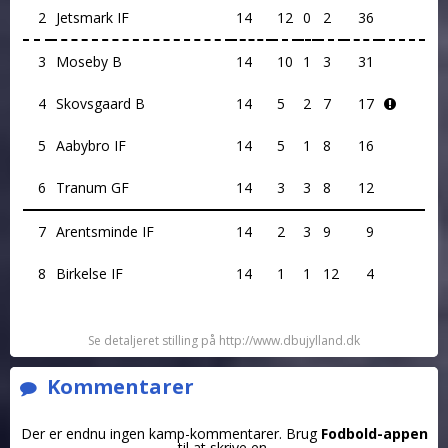
2
Jetsmark IF
14
12
0
2
36
3
Moseby B
14
10
1
3
31
4
Skovsgaard B
14
5
2
7
17
5
Aabybro IF
14
5
1
8
16
6
Tranum GF
14
3
3
8
12
7
Arentsminde IF
14
2
3
9
9
8
Birkelse IF
14
1
1
12
4
Se detaljeret stilling på http://www.dbujylland.dk
Kommentarer
Der er endnu ingen kamp-kommentarer. Brug
Fodbold-appen
til at skrive en.