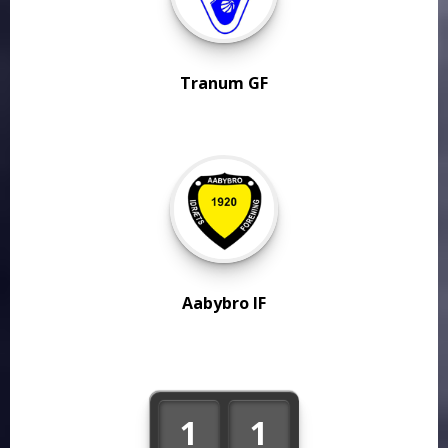
Tranum GF
Aabybro IF
1
1