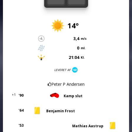
14°
3,4
m/s
0
ml.
21:04
Kl.
LEVERET AF
Peter P Andersen
+1
'90
Kamp slut
'64
Benjamin Frost
'53
Mathias Aastrup