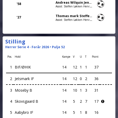
Andreas Wilquin Jensen
'58
Assist: Steffen Løkken Henriksen
Thomas mark Steffensen
'27
Assist: Steffen Løkken Henriksen
Stilling
Herrer Serie 4 - Forår 2026 • Pulje 52
Pos.
Hold
Kampe
V
U
T
Point
1
BIF/ØHIK
14
12
1
1
37
2
Jetsmark IF
14
12
0
2
36
3
Moseby B
14
10
1
3
31
4
Skovsgaard B
14
5
2
7
17
5
Aabybro IF
14
5
1
8
16