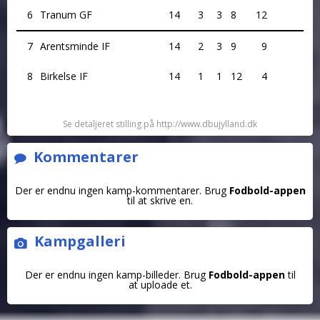
6
Tranum GF
14
3
3
8
12
7
Arentsminde IF
14
2
3
9
9
8
Birkelse IF
14
1
1
12
4
Se detaljeret stilling på http://www.dbujylland.dk
Kommentarer
Der er endnu ingen kamp-kommentarer. Brug
Fodbold-appen
til at skrive en.
Kampgalleri
Der er endnu ingen kamp-billeder. Brug
Fodbold-appen
til
at uploade et.