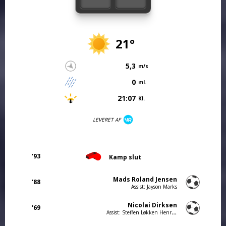
21°
5,3
m/s
0
ml.
21:07
Kl.
LEVERET AF
'93
Kamp slut
Mads Roland Jensen
'88
Assist: Jayson Marks
Nicolai Dirksen
'69
Assist: Steffen Løkken Henriksen