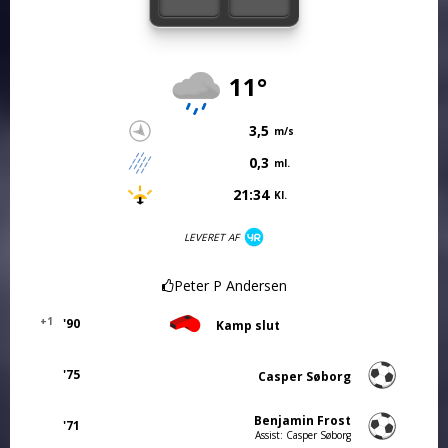
11°
3,5
m/s
0,3
ml.
21:34
Kl.
LEVERET AF
Peter P Andersen
+1
'90
Kamp slut
'75
Casper Søborg
Benjamin Frost
'71
Assist: Casper Søborg