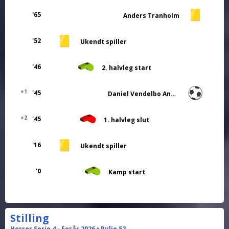
'65
Anders Tranholm
'52
Ukendt spiller
'46
2. halvleg start
+1
'45
Daniel Vendelbo Andersen
+2
'45
1. halvleg slut
'16
Ukendt spiller
'0
Kamp start
Stilling
Herrer Serie 4 - Forår 2026 • Pulje 52