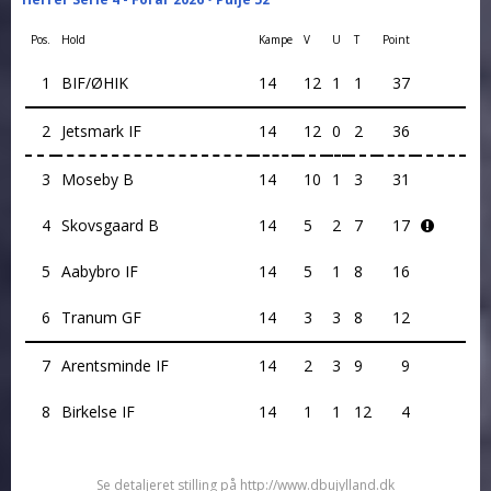
Pos.
Hold
Kampe
V
U
T
Point
1
BIF/ØHIK
14
12
1
1
37
2
Jetsmark IF
14
12
0
2
36
3
Moseby B
14
10
1
3
31
4
Skovsgaard B
14
5
2
7
17
5
Aabybro IF
14
5
1
8
16
6
Tranum GF
14
3
3
8
12
7
Arentsminde IF
14
2
3
9
9
8
Birkelse IF
14
1
1
12
4
Se detaljeret stilling på http://www.dbujylland.dk