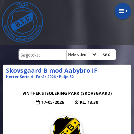
Hele siden
Skovsgaard B mod Aabybro IF
Herrer Serie 4 - Forår 2026 • Pulje 52
VINTHER’S ISOLERING PARK (SKOVSGAARD)
17-05-2026
KL. 13.30