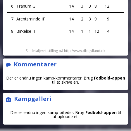
6
Tranum GF
14
3
3
8
12
7
Arentsminde IF
14
2
3
9
9
8
Birkelse IF
14
1
1
12
4
Se detaljeret stilling på http://www.dbujylland.dk
Kommentarer
Der er endnu ingen kamp-kommentarer. Brug
Fodbold-appen
til at skrive en.
Kampgalleri
Der er endnu ingen kamp-billeder. Brug
Fodbold-appen
til
at uploade et.