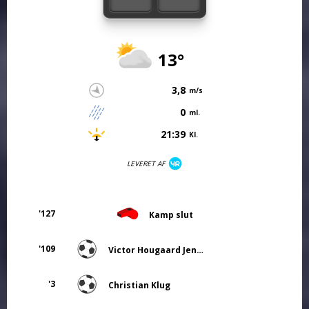
13°
3,8
m/s
0
ml.
21:39
Kl.
LEVERET AF
'127
Kamp slut
'109
Victor Hougaard Jensen
'3
Christian Klug