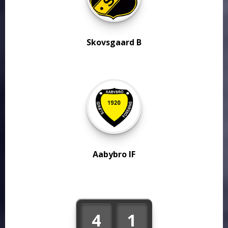
Skovsgaard B
Aabybro IF
4
1