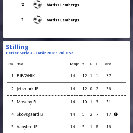
'2
Matiss Lembergs
'1
Matiss Lembergs
Stilling
Herrer Serie 4 - Forår 2026 • Pulje 52
Pos.
Hold
Kampe
V
U
T
Point
1
BIF/ØHIK
14
12
1
1
37
2
Jetsmark IF
14
12
0
2
36
3
Moseby B
14
10
1
3
31
4
Skovsgaard B
14
5
2
7
17
5
Aabybro IF
14
5
1
8
16