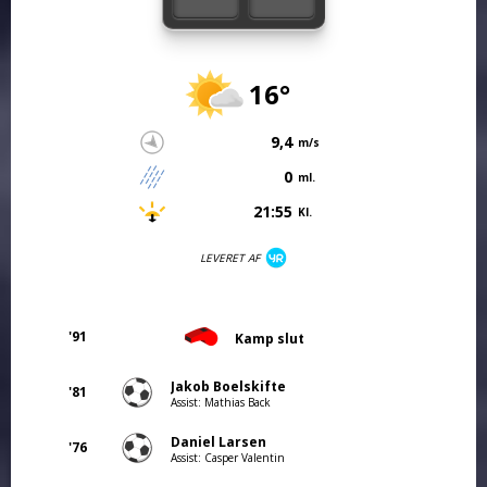
16°
9,4
m/s
0
ml.
21:55
Kl.
LEVERET AF
'91
Kamp slut
Jakob Boelskifte
'81
Assist: Mathias Back
Daniel Larsen
'76
Assist: Casper Valentin