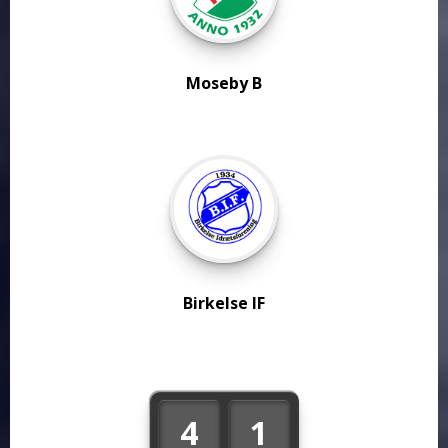
Moseby B
Birkelse IF
4
1