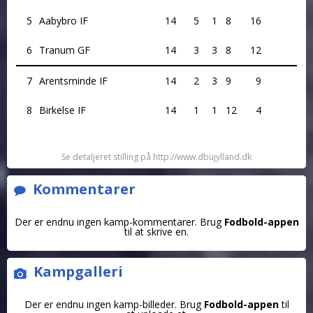
5
Aabybro IF
14
5
1
8
16
6
Tranum GF
14
3
3
8
12
7
Arentsminde IF
14
2
3
9
9
8
Birkelse IF
14
1
1
12
4
Se detaljeret stilling på http://www.dbujylland.dk
Kommentarer
Der er endnu ingen kamp-kommentarer. Brug
Fodbold-appen
til at skrive en.
Kampgalleri
Der er endnu ingen kamp-billeder. Brug
Fodbold-appen
til