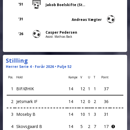
'51
Jakob Boelskifte (Straffe)
'31
Andreas Vægter
Casper Pedersen
'26
Assist: Mathias Back
Stilling
Herrer Serie 4 - Forår 2026 • Pulje 52
Pos.
Hold
Kampe
V
U
T
Point
1
BIF/ØHIK
14
12
1
1
37
2
Jetsmark IF
14
12
0
2
36
3
Moseby B
14
10
1
3
31
4
Skovsgaard B
14
5
2
7
17